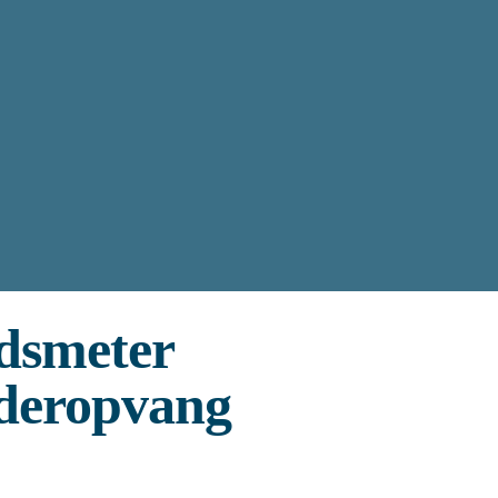
dsmeter
deropvang