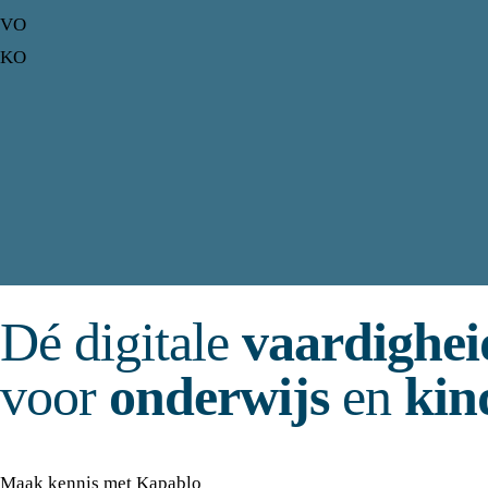
VO
KO
Dé digitale
vaardighei
voor
onderwijs
en
kin
Maak kennis met Kapablo